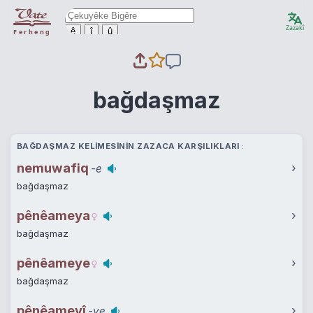
Zazakî
ê
î
û
Ferheng
bağdaşmaz
BAĞDAŞMAZ KELIMESININ ZAZACA KARŞILIKLARI
nemuwafiq
›
-e
bağdaşmaz
pênêameya
›
bağdaşmaz
pênêameye
›
bağdaşmaz
pênêameyî
›
-ye