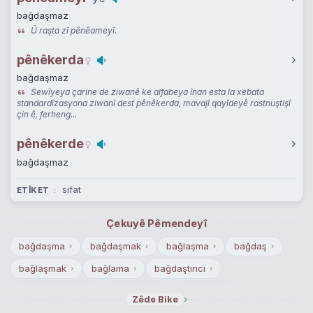
bağdaşmaz
Û raşta zî pênêameyî.
pênêkerda
›
bağdaşmaz
Sewîyeya çarine de ziwanê ke alfabeya înan esta la xebata
standardîzasyona ziwanî dest pênêkerda, mavajî qayîdeyê rastnuştişî
çin ê, ferheng...
pênêkerde
›
bağdaşmaz
sıfat
ETÎKET
Çekuyê Pêmendeyî
bağdaşma
bağdaşmak
bağlaşma
bağdaş
›
›
›
›
bağlaşmak
bağlama
bağdaştırıcı
›
›
›
bağdaş kurmak
bağlamak
bağlanma
›
›
›
›
Zêde Bike